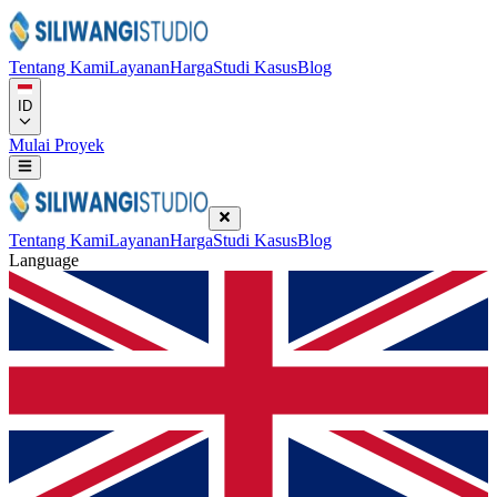
Tentang Kami
Layanan
Harga
Studi Kasus
Blog
ID
Mulai Proyek
Tentang Kami
Layanan
Harga
Studi Kasus
Blog
Language