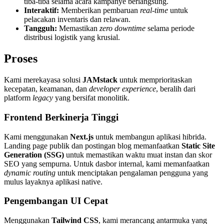
tiba-tiba selama acara kampanye berlangsung.
Interaktif:
Memberikan pembaruan
real-time
untuk
pelacakan inventaris dan relawan.
Tangguh:
Memastikan
zero downtime
selama periode
distribusi logistik yang krusial.
Proses
Kami merekayasa solusi
JAMstack
untuk memprioritaskan
kecepatan, keamanan, dan
developer experience
, beralih dari
platform
legacy
yang bersifat monolitik.
Frontend Berkinerja Tinggi
Kami menggunakan
Next.js
untuk membangun aplikasi hibrida.
Landing page publik dan postingan blog memanfaatkan
Static Site
Generation (SSG)
untuk memastikan waktu muat instan dan skor
SEO yang sempurna. Untuk dasbor internal, kami memanfaatkan
dynamic routing
untuk menciptakan pengalaman pengguna yang
mulus layaknya aplikasi native.
Pengembangan UI Cepat
Menggunakan
Tailwind CSS
, kami merancang antarmuka yang