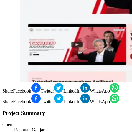
Share
Facebook
Twitter
LinkedIn
WhatsApp
Share
Facebook
Twitter
LinkedIn
WhatsApp
Project Summary
Client
Relawan Ganjar