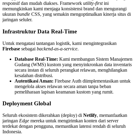
responsif dan mudah diakses. Framework
utility-first
ini
memungkinkan kami menjaga konsistensi brand dan mengurangi
ukuran
bundle
CSS, yang semakin mengoptimalkan kinerja situs di
jaringan seluler.
Infrastruktur Data Real-Time
Untuk mengatasi tantangan logistik, kami mengintegrasikan
Firebase
sebagai
backend-as-a-service
.
Database Real-Time:
Kami membangun Sistem Manajemen
Gudang (WMS) kustom yang menyinkronkan data inventaris
secara instan di seluruh perangkat relawan, menghilangkan
kesalahan distribusi.
Autentikasi Aman:
Firebase Auth diimplementasikan untuk
mengelola akses relawan secara aman tanpa beban
pemeliharaan lapisan keamanan kustom yang rumit.
Deployment Global
Seluruh ekosistem dikerahkan (deploy) di
Netlify
, memanfaatkan
jaringan
Edge
mereka untuk mengirimkan konten dari server
terdekat dengan pengguna, memastikan latensi rendah di seluruh
Indonesia.